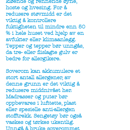
kløende og rennende øyne,
hoste og hvesing. For å
redusere støvmidd er det
viktig å kontrollere
fuktigheten til mindre enn 50
% i hele huset ved hjelp av en
avfukter eller klimaanlegg.
Tepper og tepper bør unngås,
da tre- eller flislagte gulv er
bedre for allergikere.
Soverom kan akkumulere et
stort antall allergener, av
denne grunn er det viktig å
redusere middnivået her.
Madrasser og puter bør
oppbevares i lufttette, plast
eller spesielle anti-allergen
stofftrekk. Sengetøy bør også
vaskes og tørkes ukentlig.
Unngå å bruke soverommet