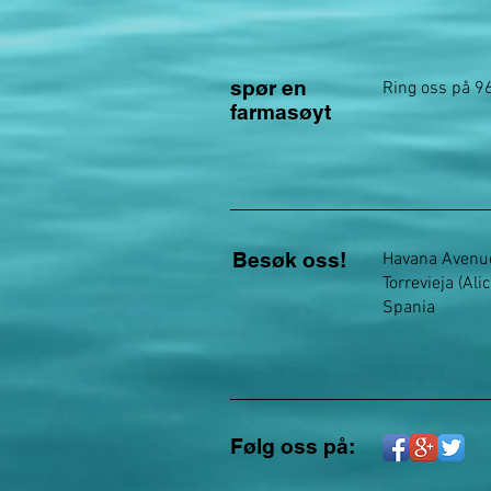
spør en
Ring oss på 9
farmasøyt
Besøk oss!
Havana Avenu
Torrevieja (Ali
Spania
Følg oss på: