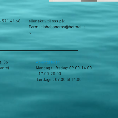
6.571.44.68
eller skriv til oss på:
Farmaciahabaneras@hotmail.e
s
e, 36
Åpningstider:
cante)
Mandag til fredag: 09.00-14.00
- 17.00-20.00
​​
Lørdager: 09:00 til 14:00