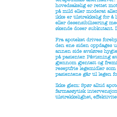
hovedsakelig er rettet mo
på mild eller moderat all
ikke er tilstrekkelig for
eller desensibilisering med
økende doser subkutant. 
Fra apoteket drives fore
den ene siden oppdages udi
annen side avsløres hygie
på pasienter. Påvisning a
gjennom gjentatt og frem
reseptfrie legemidler som 
pasientene går til legen fo
Ikke glem: Spør alltid apo
farmasøytisk intervensjon
tilstrekkelighet, effektiv