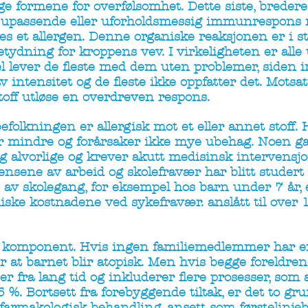
ge formene for overfølsomhet. Dette siste, breder
n upassende eller uforholdsmessig immunrespons m
alles et allergen. Denne organiske reaksjonen er i st
tydning for kroppens vev. I virkeligheten er alle
evel lever de fleste med dem uten problemer, side
v intensitet og de fleste ikke oppfatter det. Motsat
toff utløse en overdreven respons.
olkningen er allergisk mot et eller annet stoff. 
ner mindre og forårsaker ikke mye ubehag. Noen g
g alvorlige og krever akutt medisinsk intervensjo
sene av arbeid og skolefravær har blitt studert p
p av skolegang, for eksempel hos barn under 7 år,
iske kostnadene ved sykefravær. anslått til over 
ig komponent. Hvis ingen familiemedlemmer har e
for at barnet blir atopisk. Men hvis begge foreldre
er fra lang tid og inkluderer flere prosesser, som
5 %. Bortsett fra forebyggende tiltak, er det to g
: farmakologisk behandling, ansett som førstelinj