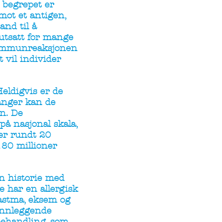
e begrepet er
ot et antigen,
and til å
 utsatt for mange
n immunreaksjonen
t vil individer
Heldigvis er de
anger kan de
n. De
å nasjonal skala,
 er rundt 20
180 millioner
n historie med
ne har en allergisk
 astma, eksem og
runnleggende
ebehandling, som