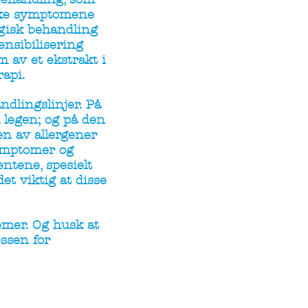
iske symptomene
ogisk behandling
ensibilisering
m av et ekstrakt i
api.
dlingslinjer. På
 legen; og på den
en av allergener
symptomer og
ntene, spesielt
et viktig at disse
lemer. Og husk at
ssen for