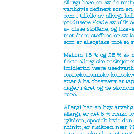
allergi bare en av de muli
vanligvis definert som e
som i tilfelle av allergi k
produsere skade av ulik be
av disse stoffene, og lik
mot disse stoffene er av la
som er allergiske mot et s
Mellom 15 % og 25 % av bef
fleste allergiske reaksjo
imidlertid være usedvanli
sosioøkonomiske konsekven
etter å ha observert at ta
dager i året og de økonom
euro.
Allergi har en høy arvel
allergi, er det 5 % risiko 
sykdom, spesielt hvis den 
rhinitt, er risikoen nær 7
terapeutiske alternativer