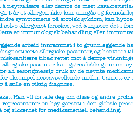
t å nøytralisere eller dempe de mest karakterist
ergi. Når et allergen ikke kan unngås og farmakol
 å lindre symptomene på atopisk sykdom, kan hypos
 selve allergenet forsøkes, ved å injisere det i for
Dette er immunologisk behandling eller immunter
byggende arbeid innrammet i to grunnleggende han
agnostiserte allergiske pasienter, og henvises til
nisk-sanitære tiltak rettet mot å dempe virkning
v allergiske pasienter kan gjøres både gjennom 
for alt sesongmessig bruk av de nevnte medikame
for eksempel neseavsvellende midler. Uansett er d
r å stille en riktig diagnose.
teket. Han vil fortelle deg om disse og andre prob
 representerer en høy garanti i den globale prose
itet og sikkerhet for medikamentell behandling.