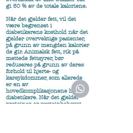
gi 50 % av de totale kaloriene.
Når det gjelder fett, vil det
være begrenset i
diabetikerens kosthold når det
gjelder overvektige pasienter,
på grunn av mengden kalorier
de gir. Animalsk fett, rik på
mettede fettsyrer, bør
reduseres på grunn av deres
forhold til hjerte- og
karsykdommer, som allerede
er en av
hovedkomplikasjonene hos
diabetikere. Når det gjelder
proteiner, er proteinbehovet
hos kontrollerte diabetikere
det samme som hos friske
personer på samme alder.
Fiber må være en viktig