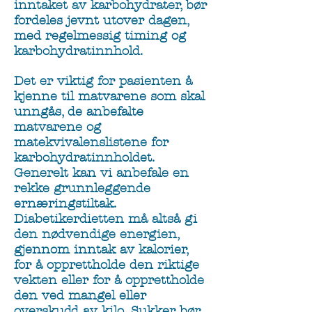
inntaket av karbohydrater, bør
fordeles jevnt utover dagen,
med regelmessig timing og
karbohydratinnhold.
Det er viktig for pasienten å
kjenne til matvarene som skal
unngås, de anbefalte
matvarene og
matekvivalenslistene for
karbohydratinnholdet.
Generelt kan vi anbefale en
rekke grunnleggende
ernæringstiltak.
Diabetikerdietten må altså gi
den nødvendige energien,
gjennom inntak av kalorier,
for å opprettholde den riktige
vekten eller for å opprettholde
den ved mangel eller
overskudd av kilo. Sukker bør