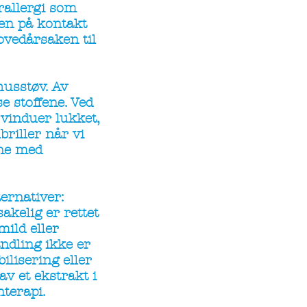
rallergi som
en på kontakt
ovedårsaken til
husstøv. Av
e stoffene. Ved
 vinduer lukket,
briller når vi
ene med
ternativer:
kelig er rettet
ild eller
ndling ikke er
ilisering eller
av et ekstrakt i
terapi.