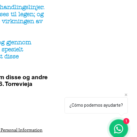
andlingslinjer.
es til legen; og
e virkningen av
 og gjennom
spesielt
t disse
om disse og andre
. Torrevieja
¿Cómo podemos ayudarte?
1
 Personal Information