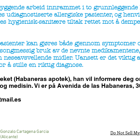
byggende arbeid innrammet i to grunnleggende h
 udiagnostiserte allergiske pasienter, og henvis
es hygienisk-sanitære tiltak rettet mot å demp
 pasienter kan gjøres både gjennom symptomer
sesongmessig bruk av de nevnte medikamentene, 
 neseavsvellende midler. Uansett er det viktig a
or å stille en riktig diagnose.
oteket (Habaneras apotek), han vil informere deg 
 og medisin. Vi er på Avenida de las Habaneras, 36
mail.es
Gonzalo Cartagena Garcia
Do Not Sell My
(Alicante)