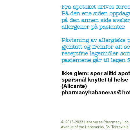
Fra apoteket drives fore
På den ene siden oppdages
på den annen side avslør
allergener på pasienter.
Påvisning av allergiske
gjentatt og fremfor alt 
reseptfrie legemidler som
pasientene går til legen f
Ikke glem: spør alltid ap
spørsmål knyttet til helse
(Alicante)
pharmacyhabaneras@hot
© 2015-2022 Habaneras Pharmacy Ldo. 
Avenue of the Habaneras, 36. Torrevieja. 