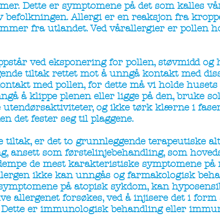
mer. Dette er symptomene på det som kalles vå
befolkningen. Allergi er en reaksjon fra kropp
mmer fra utlandet. Ved vårallergier er pollen h
ppstår ved eksponering for pollen, støvmidd og 
nde tiltak rettet mot å unngå kontakt med diss
ontakt med pollen, for dette må vi holde husets
nngå å klippe plenen eller ligge på den, bruke sol
e utendørsaktiviteter, og ikke tørk klærne i fas
n det fester seg til plaggene.
 tiltak, er det to grunnleggende terapeutiske al
, ansett som førstelinjebehandling, som hovedsa
 dempe de mest karakteristiske symptomene på m
allergen ikke kan unngås og farmakologisk beha
re symptomene på atopisk sykdom, kan hyposensib
e allergenet forsøkes, ved å injisere det i form 
 Dette er immunologisk behandling eller immun