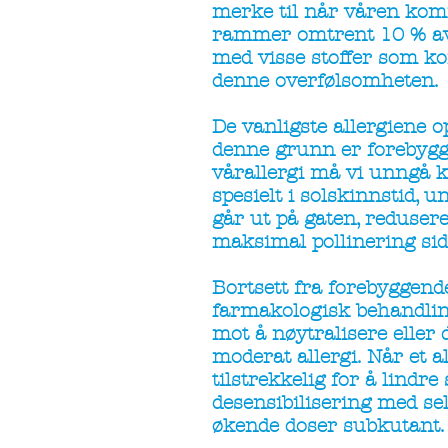
merke til når våren kom
rammer omtrent 10 % av 
med visse stoffer som ko
denne overfølsomheten.
De vanligste allergiene o
denne grunn er forebygge
vårallergi må vi unngå k
spesielt i solskinnstid, u
går ut på gaten, reduser
maksimal pollinering side
Bortsett fra forebyggende
farmakologisk behandling
mot å nøytralisere eller
moderat allergi. Når et 
tilstrekkelig for å lind
desensibilisering med selv
økende doser subkutant.