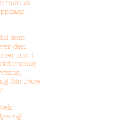
r, men et
oppdage
del som
over den
mmer inn i
 sykdommer,
vente,
ng før. Bare
v
otek
ys- og