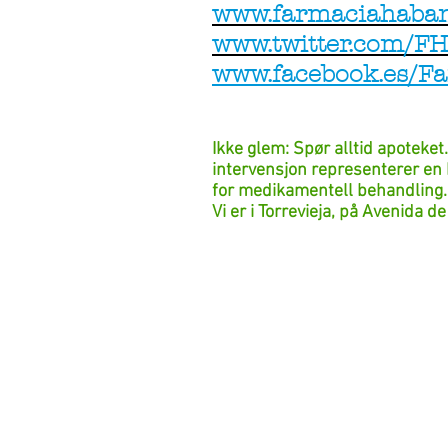
www.farmaciahaban
www.twitter.com/F
www.facebook.es/F
Ikke glem: Spør alltid apoteket
intervensjon representerer en h
for medikamentell behandling.
Vi er i Torrevieja, på Avenida 
Torrevieja og Apoteket
Torrevi
Apoteket
Torrevieja og Apotek