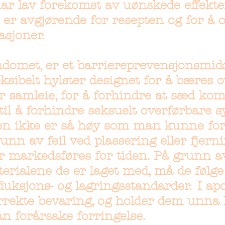
har lav forekomst av uønskede effekte
er avgjørende for resepten og for å 
asjoner.
ndomet, er et barriereprevensjonsmid
leksibelt hylster designet for å bæres 
r samleie, for å forhindre at sæd ko
 til å forhindre seksuelt overførbare
ten ikke er så høy som man kunne for
nn av feil ved plassering eller fjerni
markedsføres for tiden. På grunn a
erialene de er laget med, må de følge
uksjons- og lagringsstandarder.
I ap
rekte bevaring, og holder dem unna l
n forårsake forringelse.