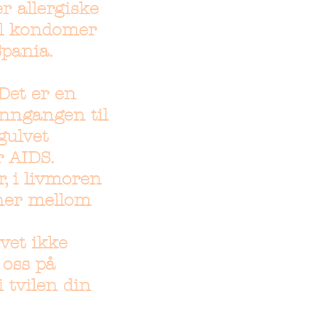
r allergiske
il kondomer
Spania.
Det er en
inngangen til
gulvet
r AIDS.
r, i livmoren
nner mellom
 vet ikke
 oss på
i tvilen din