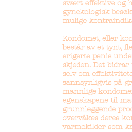
svært effektive og 
gynekologisk besøk 
mulige kontraindik
Kondomet, eller ko
består av et tynt, f
erigerte penis unde
skjeden. Det bidrar
selv om effektivite
sannsynligvis på gru
mannlige kondomer 
egenskapene til mat
grunnleggende prod
overvåkes deres kor
varmekilder som ka