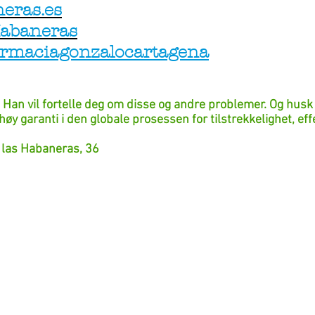
eras.es
Habaneras
armaciagonzalocartagena
. Han vil fortelle deg om disse og andre problemer. Og husk
øy garanti i den globale prosessen for tilstrekkelighet, effe
de las Habaneras, 36
eja og APOTEKTorrevieja og APOTEK
Torrevieja og Apoteket
et
Torrevieja og Apoteket
Torrevieja og Apoteket