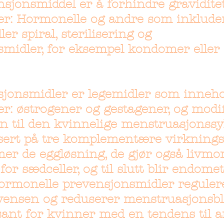
sjonsmiddel er å forhindre graviditet
per: Hormonelle og andre som inklude
er spiral, sterilisering og
smidler, for eksempel kondomer eller
jonsmidler er legemidler som inneho
: østrogener og gestagener, og modif
 til den kvinnelige menstruasjonssy
basert på tre komplementære virknin
er de eggløsning, de gjør også livmo
or sædceller, og til slutt blir endome
Hormonelle prevensjonsmidler reguler
ensen og reduserer menstruasjonsbl
ant for kvinner med en tendens til a