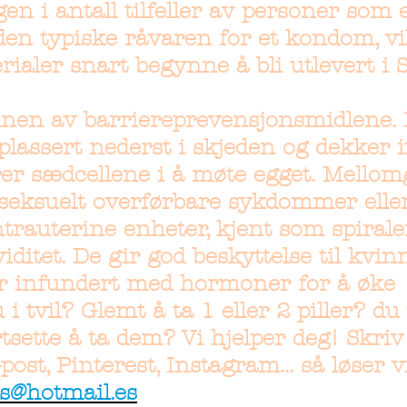
n i antall tilfeller av personer som e
 den typiske råvaren for et kondom, v
rialer snart begynne å bli utlevert i 
nen av barriereprevensjonsmidlene. 
 plassert nederst i skjeden og dekker 
er sædcellene i å møte egget. Mellom
 seksuelt overførbare sykdommer elle
intrauterine enheter, kjent som spirale
iditet. De gir god beskyttelse til kvi
er infundert med hormoner for å øke
 i tvil? Glemt å ta 1 eller 2 piller? du
tsette å ta dem? Vi hjelper deg! Skriv
post, Pinterest, Instagram... så løser v
@hotmail.es