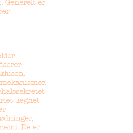
. Generelt er
rer
lder
iserer
klusen.
gsmekanismer.
rhalssekretet
triet uegnet
er
ødninger,
nemi. De er