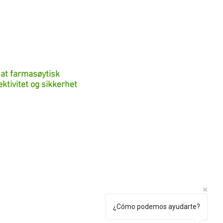
 at farmasøytisk
ktivitet og sikkerhet
Torrevieja og
¿Cómo podemos ayudarte?